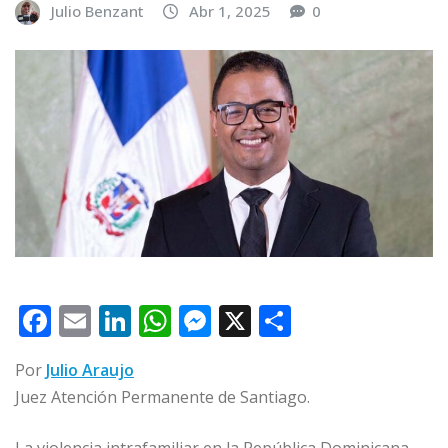
Julio Benzant
Abr 1, 2025
0
F
E
Li
W
M
X
C
a
m
n
h
e
o
Por
Julio Araujo
c
ai
k
at
ss
m
Juez Atención Permanente de Santiago.
e
l
e
s
e
p