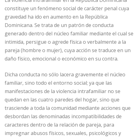
b
dI
A
n
ar
La violencia intrafamiliar en la República Dominicana
o
n
p
g
ti
constituye un fenómeno social de carácter penal cuya
gravedad ha ido en aumento en la República
o
p
e
r
Dominicana. Se trata de un patrón de conducta
k
r
generado dentro del núcleo familiar mediante el cual se
intimida, persigue o agrede física o verbalmente a la
pareja (hombre o mujer), cuya acción se traduce en un
daño físico, emocional o económico en su contra.
Dicha conducta no sólo lacera gravemente el núcleo
familiar, sino todo el entorno social; ya que las
manifestaciones de la violencia intrafamiliar no se
quedan en las cuatro paredes del hogar, sino que
trasciende a toda la comunidad mediante acciones que
desbordan las denominadas incompatibilidades de
caracteres dentro de la relación de pareja, para
impregnar abusos físicos, sexuales, psicológicos y