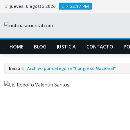
Saltar
jueves, 6 agosto 2026
7:52:18 PM
al
contenido
HOME
BLOG
JUSTICIA
CONTACTO
P
Inicio
Archivo por categoría "Congreso Nacional"