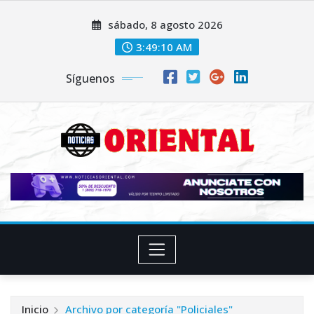
Saltar
sábado, 8 agosto 2026
al
contenido
3:49:12 AM
Síguenos
Inicio
Archivo por categoría "Policiales"