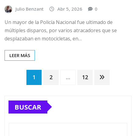
Julio Benzant
Abr 5, 2026
0
Un mayor de la Policía Nacional fue ultimado de
múltiples disparos, por varios atracadores que se
desplazaban en motocicletas, en…
LEER MÁS
Paginación
1
2
…
12
de
BUSCAR
entradas