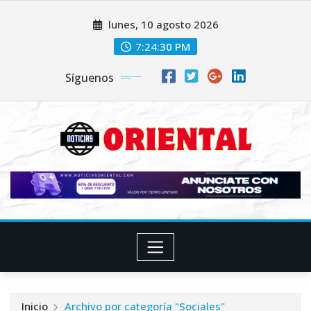
Saltar
lunes, 10 agosto 2026
al
contenido
7:24:32 PM
Síguenos
Inicio
Archivo por categoría "Sociales"