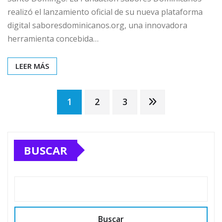
realizó el lanzamiento oficial de su nueva plataforma
digital saboresdominicanos.org, una innovadora
herramienta concebida…
LEER MÁS
Paginación
1
2
3
de
BUSCAR
entradas
Buscar