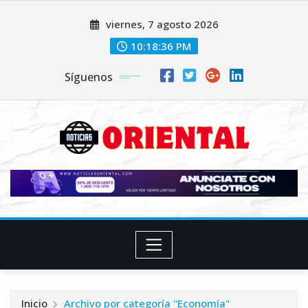
Saltar
viernes, 7 agosto 2026
al
contenido
10:18:38 PM
Síguenos
Inicio
Archivo por categoría "Economía"