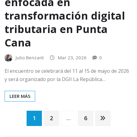
enfocada en
transformación digital
tributaria en Punta
Cana
Julio Benzant
Mar 23, 2026
0
El encuentro se celebrará del 11 al 15 de mayo de 2026
y será organizado por la DGII La República…
LEER MÁS
Paginación
1
2
…
6