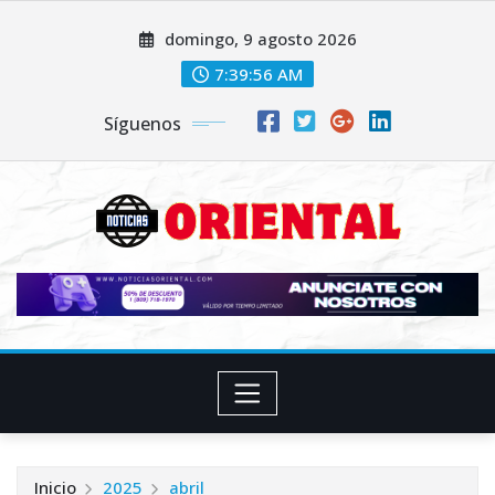
Saltar
domingo, 9 agosto 2026
al
contenido
7:39:57 AM
Síguenos
Inicio
2025
abril