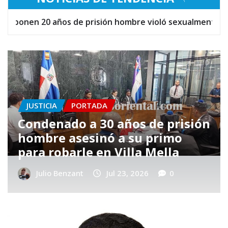
menor de 15 años en SDE
El narcomenudeo como e
JUSTICIA
PORTADA
Defensa Pública logra la
libertad de 13 personas
detenidas por más de un mes
sin control judicial
Julio Benzant
Jul 23, 2026
0