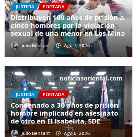
JUSTICIA
PORTADA
Distribuyen 100 años de prisión a
cinco hombres por la violación
sexual de una menor en Los Mina
Julio Benzant
Ago 7, 2026
JUSTICIA
PORTADA
Condenado a 30 años de prisión
hombre implicado en asesinato
de otro en El Isabelita, SDE
Julio Benzant
Ago 6, 2026