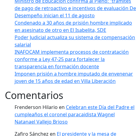
Ministro de Educación confirma al Pleno: “trámites
de pago de retroactivo e incentivos de evaluación De
Desempeño inician el 11 de agosto
Condenado a 30 años de prisión hombre implicado
en asesinato de otro en El Isabelita, SDE
Poder Judicial actualiza su sistema de compensación
salarial
INAFOCAM implementa procesos de contratación
conforme a Ley 47-25 para fortalecer la
transparencia en formación docente
Imponen prisión a hombre imputado de envenenar
joven de 15 años de edad en Villa Liberación
Comentarios
Frenderson Hilario
en
Celebran este Día del Padre el
cumpleaños el coronel paracaidista Wagnel
Natanael Vallejo Brioso
Zafiro Sánchez
en
El presidente y la mesa de