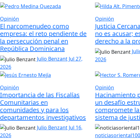
Opinión
Opinión
El narcomenudeo como
Justicia Cercan
empresa: el reto pendiente de
no es acusar; es
la persecución penal en
derecho a la pr
República Dominicana
Jul
Julio Benzant
Jul 27,
2026
2026
Opinión
Opinión
Importancia de las Fiscalías
Hacinamiento p
Comunitarias en
un desafío estr
comunidades y para los
compromete la 
departamentos investigativos
sistema de just
Julio Benzant
Jul 16,
2026
noticiasoriental1