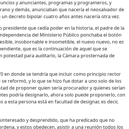
anuncios y anunciantes, programas y programeros, y
trano y demás, anunciaban que nacería el neosalvador de
 un decreto bipolar cuatro años antes nacería otra vez.
 presidente que cedía poder en la historia, el padre de la
a independencia del Ministerio Público ponchaba el botón
esible, insobornable e insometible, el nuevo nuevo, no es
ependiente, que es la continuación de aquel que se
n potestad para auditarlo, la Cámara prosternada de
170 en donde se tendría que incluir como principio rector
 se reformó, y lo que se hizo fue dotar a uno solo de los
stad de proponer quien sería procurador y quienes serían
ntes podría designarlo, ahora solo puede proponerlo, con
o a esta persona está en facultad de designar, es decir,
esinteresado y desprendido, que ha predicado que no
es ordena, y estos obedecen, asistir a una reunión todos los