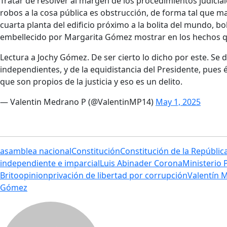
Tratar de resolver al margen de los procedimientos judicia
robos a la cosa pública es obstrucción, de forma tal que 
cuarta planta del edificio próximo a la bolita del mundo, bo
embellecido por Margarita Gómez mostrar en los hechos qu
Lectura a Jochy Gómez. De ser cierto lo dicho por este. Se de
independientes, y de la equidistancia del Presidente, pues
que son propios de la justicia y eso es un delito.
— Valentin Medrano P (@ValentinMP14)
May 1, 2025
asamblea nacional
Constitución
Constitución de la Repúblic
independiente e imparcial
Luis Abinader Corona
Ministerio 
Brito
opinion
privación de libertad por corrupción
Valentín 
Gómez