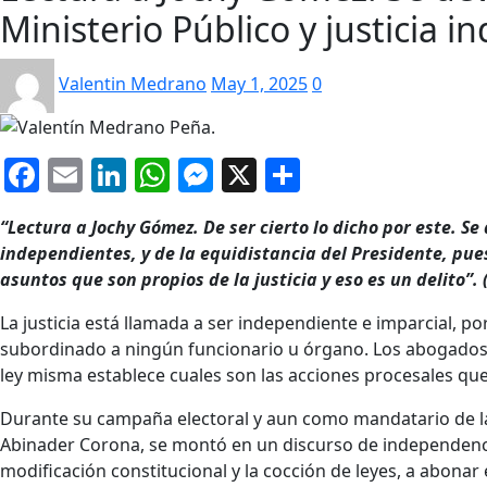
Ministerio Público y justicia 
Valentin Medrano
May 1, 2025
0
Facebook
Email
LinkedIn
WhatsApp
Messenger
X
Compartir
“Lectura a Jochy Gómez. De ser cierto lo dicho por este. Se 
independientes, y de la equidistancia del Presidente, pu
asuntos que son propios de la justicia y eso es un delito”. 
La justicia está llamada a ser independiente e imparcial, por
subordinado a ningún funcionario u órgano. Los abogados 
ley misma establece cuales son las acciones procesales que
Durante su campaña electoral y aun como mandatario de la n
Abinader Corona, se montó en un discurso de independencia 
modificación constitucional y la cocción de leyes, a abonar