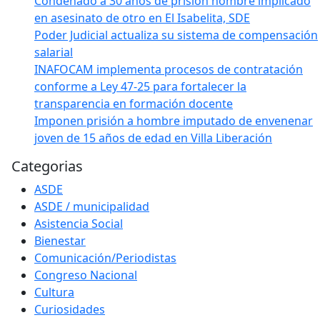
Condenado a 30 años de prisión hombre implicado
en asesinato de otro en El Isabelita, SDE
Poder Judicial actualiza su sistema de compensación
salarial
INAFOCAM implementa procesos de contratación
conforme a Ley 47-25 para fortalecer la
transparencia en formación docente
Imponen prisión a hombre imputado de envenenar
joven de 15 años de edad en Villa Liberación
Categorias
ASDE
ASDE / municipalidad
Asistencia Social
Bienestar
Comunicación/Periodistas
Congreso Nacional
Cultura
Curiosidades