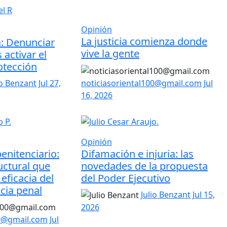
Opinión
La justicia comienza donde
a: Denunciar
vive la gente
 activar el
otección
io Benzant
Jul 27,
noticiasoriental100@gmail.com
Jul
16, 2026
Opinión
enitenciario:
Difamación e injuria: las
uctural que
novedades de la propuesta
eficacia del
del Poder Ejecutivo
icia penal
Julio Benzant
Jul 15,
2026
00@gmail.com
Jul