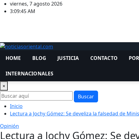
Saltar
viernes, 7 agosto 2026
al
3:09:46 AM
contenido
HOME
BLOG
JUSTICIA
CONTACTO
POR
INTERNACIONALES
×
Buscar
Inicio
Lectura a Jochy Gómez: Se develiza la falsedad de Minis
Opinión
Lectura a Jochy Gómez: Se dev