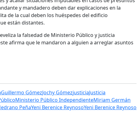
les y acallar situaciones imputables en casos de presuntos
mandante y mandadero deben dar explicaciones en la
lita de la cual deben los huéspedes del edificio
e están distantes.
veliza la falsedad de Ministerio Público y justicia
 éste afirma que le mandaron a alguien a arreglar asuntos
a
Guillermo Gómez
Jochy Gómez
justicia
Justicia
Público
Ministerio Público Independiente
Miriam Germán
Medrano Peña
Yeni Berenice Reynoso
Yeni Berenice Reynoso