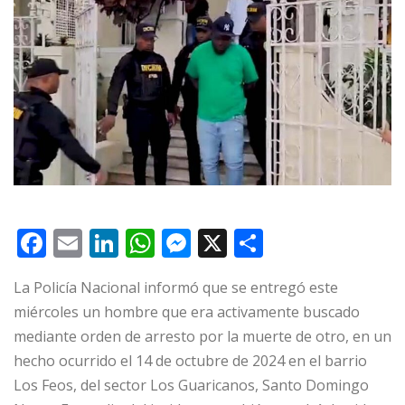
F
E
Li
W
M
X
C
a
m
n
h
e
o
La Policía Nacional informó que se entregó este
c
ai
k
at
ss
m
miércoles un hombre que era activamente buscado
e
l
e
s
e
p
mediante orden de arresto por la muerte de otro, en un
b
dI
A
n
ar
hecho ocurrido el 14 de octubre de 2024 en el barrio
o
n
p
g
ti
Los Feos, del sector Los Guaricanos, Santo Domingo