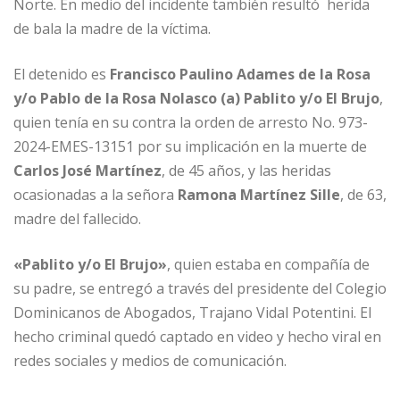
o
p
e
r
Norte. En medio del incidente también resultó herida
de bala la madre de la víctima.
k
r
El detenido es
Francisco Paulino Adames de la Rosa
y/o Pablo de la Rosa Nolasco (a) Pablito y/o El Brujo
,
quien tenía en su contra la orden de arresto No. 973-
2024-EMES-13151 por su implicación en la muerte de
Carlos José Martínez
, de 45 años, y las heridas
ocasionadas a la señora
Ramona Martínez Sille
, de 63,
madre del fallecido.
«Pablito y/o El Brujo»
, quien estaba en compañía de
su padre, se entregó a través del presidente del Colegio
Dominicanos de Abogados, Trajano Vidal Potentini. El
hecho criminal quedó captado en video y hecho viral en
redes sociales y medios de comunicación.