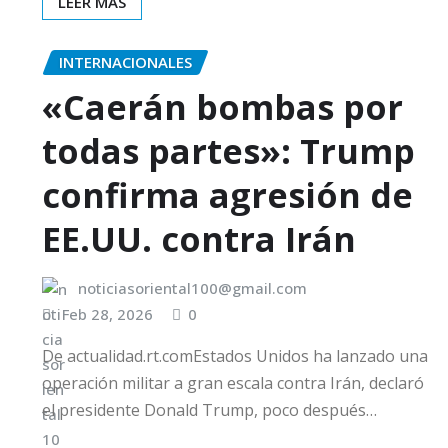
LEER MÁS
INTERNACIONALES
«Caerán bombas por
todas partes»: Trump
confirma agresión de
EE.UU. contra Irán
noticiasoriental100@gmail.com
Feb 28, 2026
0
De actualidad.rt.comEstados Unidos ha lanzado una
operación militar a gran escala contra Irán, declaró
el presidente Donald Trump, poco después…