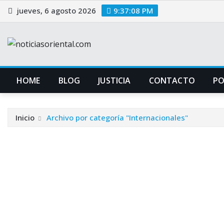
Saltar
jueves, 6 agosto 2026
9:37:09 PM
al
contenido
HOME
BLOG
JUSTICIA
CONTACTO
P
Inicio
Archivo por categoría "Internacionales"