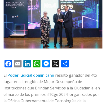
F
E
Li
W
M
X
C
a
m
n
h
e
o
El
Poder Judicial dominicano
resultó ganador del 4to
c
ai
k
at
ss
m
lugar en el renglón de Mejor Desempeño de
e
l
e
s
e
p
Instituciones que Brindan Servicios a la Ciudadanía, en
b
dI
A
n
ar
el marco de los premios iTICge 2024, organizados por
o
n
p
g
ti
la Oficina Gubernamental de Tecnologías de la