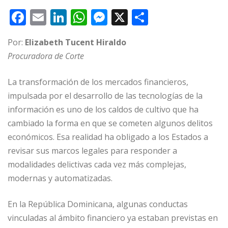
F
E
Li
W
M
X
C
a
m
n
h
e
o
Por:
Elizabeth Tucent Hiraldo
c
ai
k
at
ss
m
Procuradora de Corte
e
l
e
s
e
p
b
dI
A
n
ar
La transformación de los mercados financieros,
o
n
p
g
ti
impulsada por el desarrollo de las tecnologías de la
información es uno de los caldos de cultivo que ha
o
p
e
r
cambiado la forma en que se cometen algunos delitos
k
r
económicos. Esa realidad ha obligado a los Estados a
revisar sus marcos legales para responder a
modalidades delictivas cada vez más complejas,
modernas y automatizadas.
En la República Dominicana, algunas conductas
vinculadas al ámbito financiero ya estaban previstas en