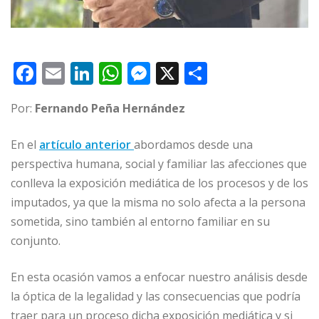
F
E
Li
W
M
X
C
a
m
n
h
e
o
Por:
Fernando Peña Hernández
c
ai
k
at
ss
m
e
l
e
s
e
p
En el
artículo anterior
abordamos desde una
b
dI
A
n
ar
perspectiva humana, social y familiar las afecciones que
o
n
p
g
ti
conlleva la exposición mediática de los procesos y de los
imputados, ya que la misma no solo afecta a la persona
o
p
e
r
sometida, sino también al entorno familiar en su
k
r
conjunto.
En esta ocasión vamos a enfocar nuestro análisis desde
la óptica de la legalidad y las consecuencias que podría
traer para un proceso dicha exposición mediática y si