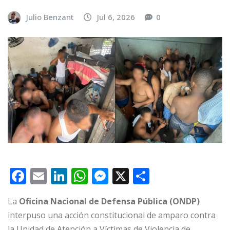
Julio Benzant
Jul 6, 2026
0
F
E
Li
W
M
X
C
a
m
n
h
e
o
La
Oficina Nacional de Defensa Pública (ONDP)
c
ai
k
at
ss
m
interpuso una acción constitucional de amparo contra
e
l
e
s
e
p
la Unidad de Atención a Víctimas de Violencia de