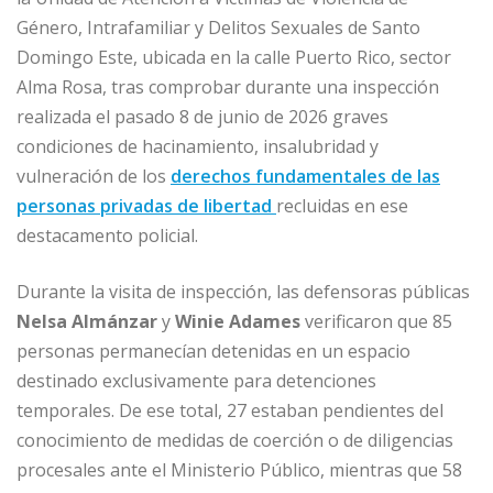
b
dI
A
n
ar
Género, Intrafamiliar y Delitos Sexuales de Santo
o
n
p
g
ti
Domingo Este, ubicada en la calle Puerto Rico, sector
o
p
e
r
Alma Rosa, tras comprobar durante una inspección
realizada el pasado 8 de junio de 2026 graves
k
r
condiciones de hacinamiento, insalubridad y
vulneración de los
derechos fundamentales de las
personas privadas de libertad
recluidas en ese
destacamento policial.
Durante la visita de inspección, las defensoras públicas
Nelsa Almánzar
y
Winie Adames
verificaron que 85
personas permanecían detenidas en un espacio
destinado exclusivamente para detenciones
temporales. De ese total, 27 estaban pendientes del
conocimiento de medidas de coerción o de diligencias
procesales ante el Ministerio Público, mientras que 58