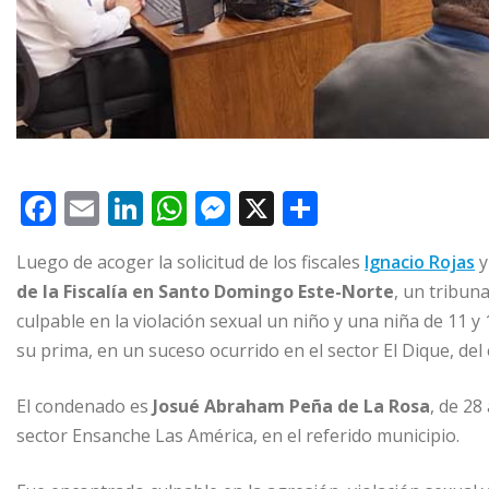
F
E
Li
W
M
X
C
a
m
n
h
e
o
Luego de acoger la solicitud de los fiscales
Ignacio Rojas
c
ai
k
at
ss
m
de la Fiscalía en Santo Domingo Este-Norte
, un tribun
e
l
e
s
e
p
culpable en la violación sexual un niño y una niña de 11 y
b
dI
A
n
ar
su prima, en un suceso ocurrido en el sector El Dique, d
o
n
p
g
ti
El condenado es
o
Josué Abraham Peña de La Rosa
p
e
r
, de 28
sector Ensanche Las América, en el referido municipio.
k
r