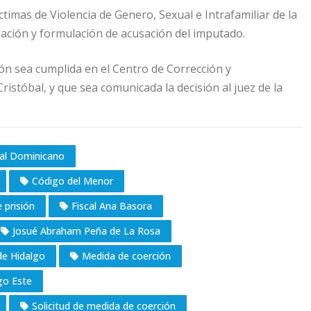
ctimas de Violencia de Genero, Sexual e Intrafamiliar de la
gación y formulación de acusación del imputado.
ón sea cumplida en el Centro de Corrección y
istóbal, y que sea comunicada la decisión al juez de la
nal Dominicano
Código del Menor
 prisión
Fiscal Ana Basora
Josué Abraham Peña de La Rosa
de Hidalgo
Medida de coerción
o Este
Solicitud de medida de coerción