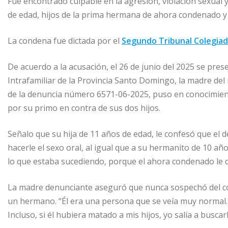
Fue encontrado culpable en la agresión, violación sexual 
de edad, hijos de la prima hermana de ahora condenado y
La condena fue dictada por el
Segundo Tribunal Colegiad
De acuerdo a la acusación, el 26 de junio del 2025 se pres
Intrafamiliar de la Provincia Santo Domingo, la madre del 
de la denuncia número 6571-06-2025, puso en conocimiento 
por su primo en contra de sus dos hijos.
Señalo que su hija de 11 años de edad, le confesó que el 
hacerle el sexo oral, al igual que a su hermanito de 10 año
lo que estaba sucediendo, porque el ahora condenado le dijo
La madre denunciante aseguró que nunca sospechó del c
un hermano. “Él era una persona que se veía muy normal. 
Incluso, si él hubiera matado a mis hijos, yo salía a buscar