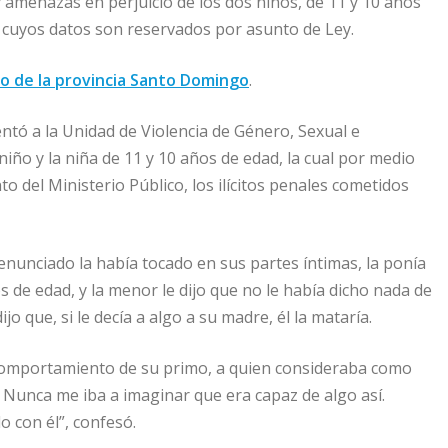
y amenazas en perjuicio de los dos niños, de 11 y 10 años
 cuyos datos son reservados por asunto de Ley.
o de la provincia Santo Domingo
.
entó a la Unidad de Violencia de Género, Sexual e
niño y la niña de 11 y 10 años de edad, la cual por medio
del Ministerio Público, los ilícitos penales cometidos
denunciado la había tocado en sus partes íntimas, la ponía
s de edad, y la menor le dijo que no le había dicho nada de
 que, si le decía a algo a su madre, él la mataría.
omportamiento de su primo, a quien consideraba como
Nunca me iba a imaginar que era capaz de algo así.
lo con él”, confesó.