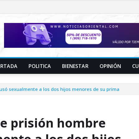
ORTADA
POLITICA
BIENESTAR
OPINIÓN
CU
usó sexualmente a los dos hijos menores de su prima
e prisión hombre
ente a los dos hijos