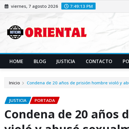
Saltar
viernes, 7 agosto 2026
7:49:15 PM
al
contenido
HOME
BLOG
JUSTICIA
CONTACTO
P
Inicio
Condena de 20 años de prisión hombre violó y ab
JUSTICIA
PORTADA
Condena de 20 años d
violó y abusó sexualm