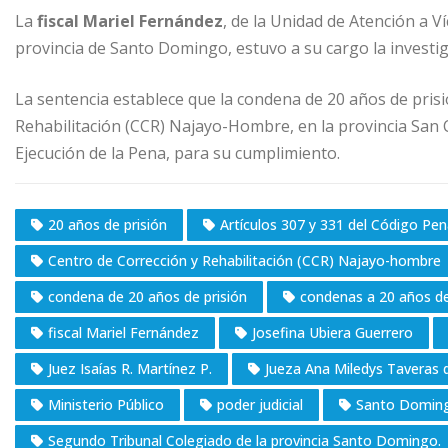
La
fiscal Mariel Fernández
, de la Unidad de Atención a Ví
provincia de Santo Domingo, estuvo a su cargo la investi
La sentencia establece que la condena de 20 años de prisi
Rehabilitación (CCR) Najayo-Hombre, en la provincia San Cr
Ejecución de la Pena, para su cumplimiento.
20 años de prisión
Artículos 307 y 331 del Código Pe
Centro de Corrección y Rehabilitación (CCR) Najayo-hombre
condena de 20 años de prisión
condenas a 20 años de
fiscal Mariel Fernández
Josefina Ubiera Guerrero
Juez Isaías R. Martínez P.
Jueza Ana Miledys Taveras 
Ministerio Público
poder judicial
Santo Doming
Segundo Tribunal Colegiado de la provincia Santo Domingo.