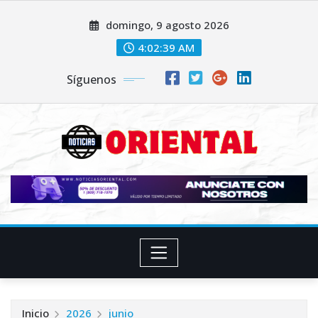
Saltar
domingo, 9 agosto 2026
al
contenido
4:02:41 AM
Síguenos
Inicio
2026
junio