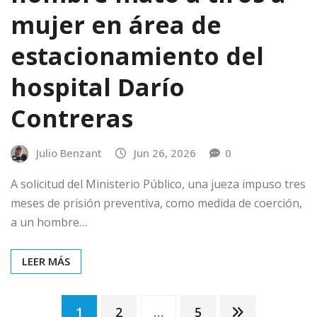
mujer en área de
estacionamiento del
hospital Darío
Contreras
Julio Benzant
Jun 26, 2026
0
A solicitud del Ministerio Público, una jueza impuso tres
meses de prisión preventiva, como medida de coerción,
a un hombre…
LEER MÁS
Paginación
1
2
…
5