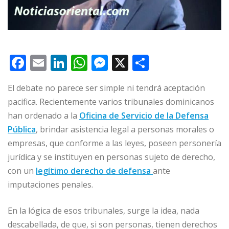
F
E
Li
W
M
X
C
a
m
n
h
e
o
El debate no parece ser simple ni tendrá aceptación
c
ai
k
at
ss
m
pacifica. Recientemente varios tribunales dominicanos
e
l
e
s
e
p
han ordenado a la
Oficina de Servicio de la Defensa
b
dI
A
n
ar
Pública
, brindar asistencia legal a personas morales o
o
n
p
g
ti
empresas, que conforme a las leyes, poseen personería
o
p
e
r
jurídica y se instituyen en personas sujeto de derecho,
con un
legítimo derecho de defensa
ante
k
r
imputaciones penales.
En la lógica de esos tribunales, surge la idea, nada
descabellada, de que, si son personas, tienen derechos