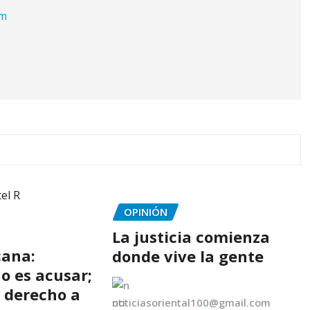
om
OPINIÓN
La justicia comienza
cana:
donde vive la gente
o es acusar;
l derecho a
noticiasoriental100@gmail.com