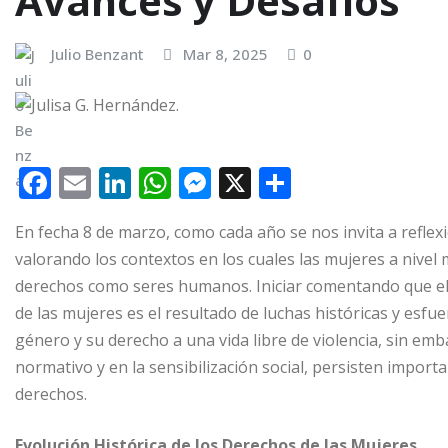
Avances y Desafíos
Julio Benzant
Mar 8, 2025
0
F
E
Li
W
M
X
C
a
m
n
h
e
o
En fecha 8 de marzo, como cada año se nos invita a reflex
c
ai
k
at
ss
m
valorando los contextos en los cuales las mujeres a nivel 
e
l
e
s
e
p
derechos como seres humanos. Iniciar comentando que el
b
dI
A
n
ar
de las mujeres es el resultado de luchas históricas y esfu
o
n
p
g
ti
género y su derecho a una vida libre de violencia, sin em
o
p
e
r
normativo y en la sensibilización social, persisten import
derechos.
k
r
Evolución Histórica de los Derechos de las Mujeres