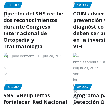
SALUD
SALUD
Director del SNS recibe
COIN advier
dos reconocimientos
prevención 
durante Congreso
diagnóstic
Internacional de
deben ser p
Ortopedia y
en la invers
Traumatología
VIH
Julio Benzant
Jun 28, 2026
noticiasoriental1
Jun 23, 2026
SALUD
SALUD
SNS: «Helipuertos
Programa pa
fortalecen Red Nacional
Detección O