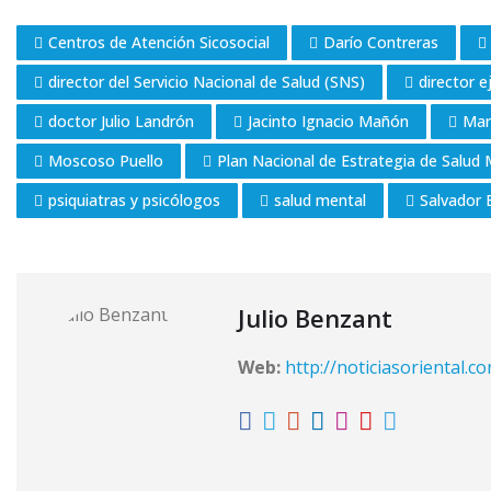
Centros de Atención Sicosocial
Darío Contreras
director del Servicio Nacional de Salud (SNS)
director e
doctor Julio Landrón
Jacinto Ignacio Mañón
Mar
Moscoso Puello
Plan Nacional de Estrategia de Salud
psiquiatras y psicólogos
salud mental
Salvador 
Julio Benzant
Web:
http://noticiasoriental.c