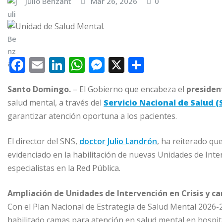
Julio Benzant
Mar 26, 2026
0
F
E
Li
W
M
X
C
a
m
n
h
e
o
Santo Domingo.
– El Gobierno que encabeza el
presiden
c
ai
k
at
ss
m
salud mental, a través del
Servicio Nacional de Salud (
e
l
e
s
e
p
garantizar atención oportuna a los pacientes.
b
dI
A
n
ar
o
n
p
g
ti
El director del SNS,
doctor Julio Landrón
, ha reiterado qu
evidenciado en la habilitación de nuevas Unidades de Int
o
p
e
r
especialistas en la Red Pública.
k
r
Ampliación de Unidades de Intervención en Crisis y c
Con el Plan Nacional de Estrategia de Salud Mental 2026-
habilitado camas para atención en salud mental en hospita