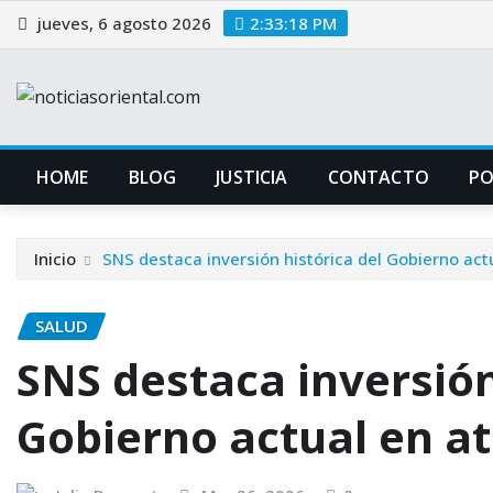
Saltar
jueves, 6 agosto 2026
2:33:19 PM
al
contenido
HOME
BLOG
JUSTICIA
CONTACTO
P
Inicio
SNS destaca inversión histórica del Gobierno act
SALUD
SNS destaca inversión
Gobierno actual en a