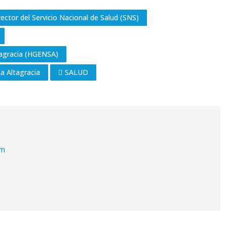
rector del Servicio Nacional de Salud (SNS)
ltagracia (HGENSA)
La Altagracia
SALUD
om