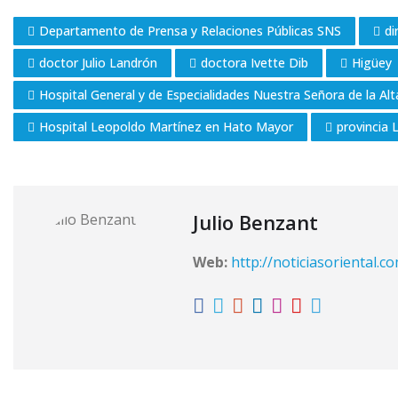
Departamento de Prensa y Relaciones Públicas SNS
di
doctor Julio Landrón
doctora Ivette Dib
Higüey
Hospital General y de Especialidades Nuestra Señora de la A
Hospital Leopoldo Martínez en Hato Mayor
provincia 
Julio Benzant
Web:
http://noticiasoriental.c