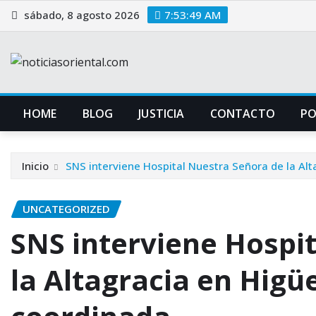
Saltar
sábado, 8 agosto 2026
7:53:49 AM
al
contenido
HOME
BLOG
JUSTICIA
CONTACTO
P
Inicio
SNS interviene Hospital Nuestra Señora de la Alt
UNCATEGORIZED
SNS interviene Hospi
la Altagracia en Higüe