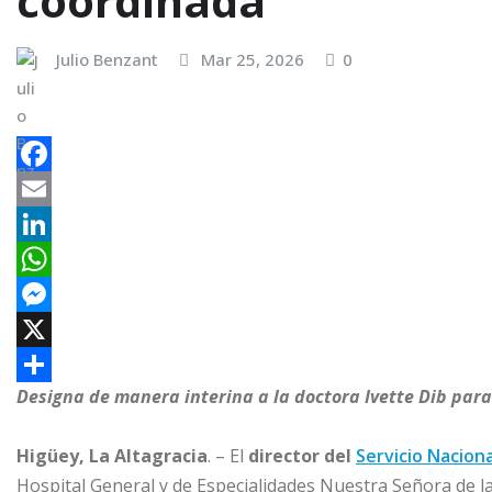
coordinada
Julio Benzant
Mar 25, 2026
0
F
a
E
c
m
L
e
a
i
W
b
i
n
h
M
o
l
k
a
e
X
Designa de manera interina a la doctora Ivette Dib para 
o
e
t
s
C
k
d
s
s
o
Higüey, La Altagracia
. – El
director del
Servicio Naciona
I
A
e
m
Hospital General y de Especialidades Nuestra Señora de 