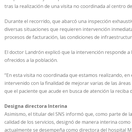
n
p
n
p
tras la realización de una visita no coordinada al centro d
p
g
a
Durante el recorrido, que abarcó una inspección exhaustiv
e
r
diversas situaciones que requieren intervención inmediata,
r
t
procesos de facturación, las condiciones de infraestructur
i
r
El doctor Landrón explicó que la intervención responde a la
ofrecidos a la población.
“En esta visita no coordinada que estamos realizando, en 
intervenido con la finalidad de mejorar varias de las área
que el paciente que acude en busca de atención la reciba
Designa directora Interina
Asimismo, el titular del SNS informó que, como parte de l
calidad de los servicios, designó de manera interina como d
actualmente se desempeña como directora del hospital M