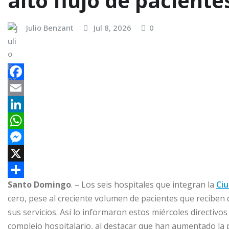
alto flujo de paciente
Julio Benzant
Jul 8, 2026
0
F
a
E
c
m
L
e
a
i
W
b
i
n
h
M
o
l
k
a
e
X
Santo Domingo
. – Los seis hospitales que integran la
Ciu
o
e
t
s
C
cero, pese al creciente volumen de pacientes que reciben 
k
d
s
s
o
sus servicios. Así lo informaron estos miércoles directivos
I
A
e
m
complejo hospitalario, al destacar que han aumentado la 