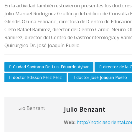
En la actividad también estuvieron presentes los doctores 
Julio Manuel Rodríguez Grullón y del edificio de Consulta
Glendis Ozuna Feliciano, directora del Centro de Educac
Cleto Rafael Ramírez, director del Centro Cardio-Neuro-O
Ramírez, director del Centro de Gastroenterología; y Ramón
Quirúrgico Dr. José Joaquín Puello.
Ciudad Sanitaria Dr. Luis Eduardo Aybar
director de la 
doctor Edisson Féliz Féliz
doctor José Joaquín Puello
Julio Benzant
Web:
http://noticiasoriental.c