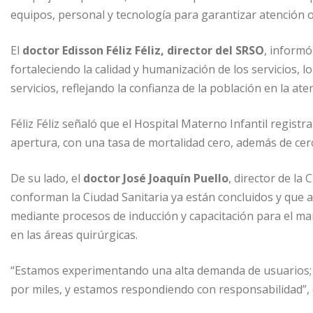
n
p
n
p
equipos, personal y tecnología para garantizar atención 
p
g
a
El
doctor Edisson Féliz Féliz, director del SRSO
, informó
e
r
fortaleciendo la calidad y humanización de los servicios, 
r
t
servicios, reflejando la confianza de la población en la at
i
r
Féliz Féliz señaló que el Hospital Materno Infantil regis
apertura, con una tasa de mortalidad cero, además de cerc
De su lado, el
doctor José Joaquín Puello
, director de la
conforman la Ciudad Sanitaria ya están concluidos y que 
mediante procesos de inducción y capacitación para el ma
en las áreas quirúrgicas.
“Estamos experimentando una alta demanda de usuarios; la
por miles, y estamos respondiendo con responsabilidad”, 