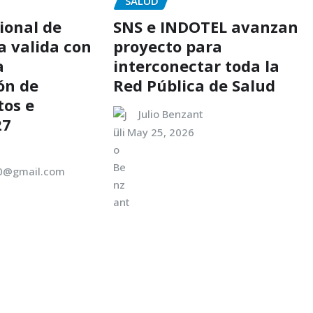
SALUD
ional de
SNS e INDOTEL avanzan
 valida con
proyecto para
a
interconectar toda la
ón de
Red Pública de Salud
os e
Julio Benzant
27
May 25, 2026
00@gmail.com