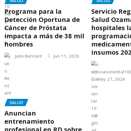
SALUD
SALUD
Programa para la
Servicio Reg
Detección Oportuna de
Salud Ozama
Cáncer de Próstata
hospitales l
impacta a más de 38 mil
programaci
hombres
medicament
insumos 20
Julio Benzant
Jun 11, 2026
noticiasoriental1
May 27, 2026
SALUD
Anuncian
entrenamiento
profesional en RD sobre