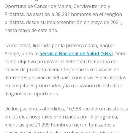
c
ai
k
at
ss
m
Oportuna de Cáncer de Mama, Cervicouterino y
e
l
e
s
e
p
Próstata, ha asistido a 38,282 hombres en el renglón
b
dI
A
n
ar
próstata, desde su implementación en mayo de 2021,
o
n
p
g
ti
hasta mayo de este año.
o
p
e
r
La iniciativa, liderada por la primera dama, Raquel
k
r
Arbaje, junto al
Servicio Nacional de Salud (SNS)
, tiene
como objetivo promover la detección temprana del
cáncer de próstata mediante jornadas realizadas en
diferentes provincias del país, consultas especializadas
en hospitales priorizados y la realización de estudios
diagnósticos oportunos.
De los pacientes atendidos, 16,983 recibieron asistencia
en los diez hospitales priorizados por el programa,
mientras que 21,299 hombres fueron tamizados a
través de las jornadas desarrolladas en las distintas