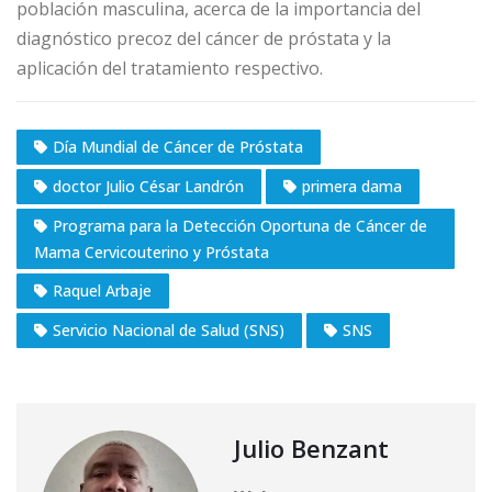
población masculina, acerca de la importancia del
diagnóstico precoz del cáncer de próstata y la
aplicación del tratamiento respectivo.
Día Mundial de Cáncer de Próstata
doctor Julio César Landrón
primera dama
Programa para la Detección Oportuna de Cáncer de
Mama Cervicouterino y Próstata
Raquel Arbaje
Servicio Nacional de Salud (SNS)
SNS
Julio Benzant