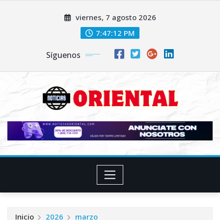
Saltar
viernes, 7 agosto 2026
al
contenido
7:47:14 PM
Síguenos
Inicio
2026
marzo