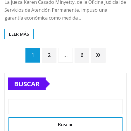
La jueza Karen Casado Minyetty, de la Oficina Judicial de
Servicios de Atención Permanente, impuso una
garantía económica como medida…
LEER MÁS
Paginación
1
2
…
6
de
BUSCAR
entradas
Buscar