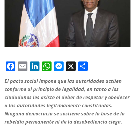
F
E
Li
W
M
X
C
a
m
n
h
e
o
El pacto social impone que las autoridades actúen
c
ai
k
at
ss
m
conforme al principio de legalidad, en tanto a los
e
l
e
s
e
p
ciudadanos les asiste el deber de respetar y obedecer
b
dI
A
n
ar
a las autoridades legítimamente constituidas.
o
n
p
g
ti
Ninguna democracia se sostiene sobre la base de la
o
p
e
r
rebeldía permanente ni de la desobediencia ciega.
k
r