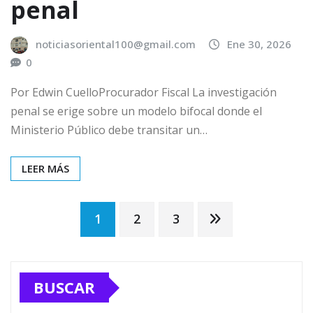
penal
noticiasoriental100@gmail.com
Ene 30, 2026
0
Por Edwin CuelloProcurador Fiscal La investigación
penal se erige sobre un modelo bifocal donde el
Ministerio Público debe transitar un…
LEER MÁS
Paginación
1
2
3
de
BUSCAR
entradas