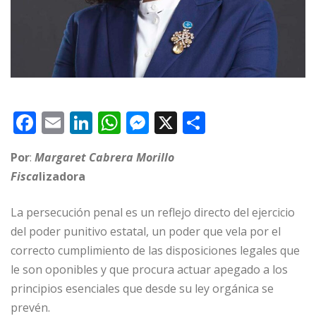
F
E
Li
W
M
X
C
a
m
n
h
e
o
Por
:
Margaret Cabrera Morillo
c
ai
k
at
ss
m
Fisca
lizadora
e
l
e
s
e
p
b
dI
A
n
ar
La persecución penal es un reflejo directo del ejercicio
o
n
p
g
ti
del poder punitivo estatal, un poder que vela por el
correcto cumplimiento de las disposiciones legales que
o
p
e
r
le son oponibles y que procura actuar apegado a los
k
r
principios esenciales que desde su ley orgánica se
prevén.