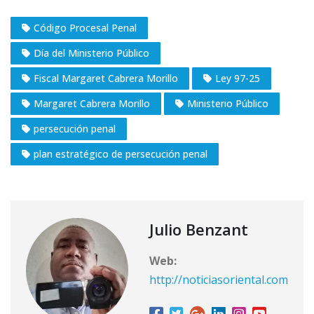
Código Procesal Penal
Día del Ministerio Público
Fiscal Margaret Cabrera Morillo
Ley 97-25
Margaret Cabrera Morillo
Ministerio Público
persecución penal
plan estratégico de persecución penal
Julio Benzant
Web:
http://noticiasoriental.com