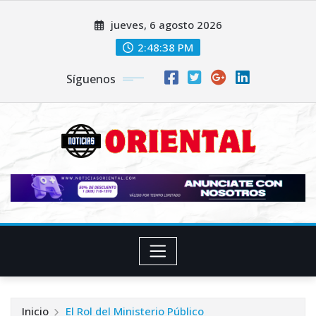
Saltar
jueves, 6 agosto 2026
al
contenido
2:48:40 PM
Síguenos
Inicio
El Rol del Ministerio Público