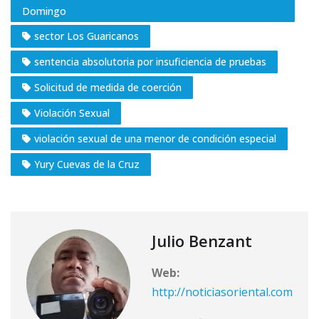
Domingo
sector Los Guaricanos
sentencia absolutoria por insuficiencia de pruebas
Solicitud de medida de coerción
Violación Sexual
violación sexual de una menor de condición especial
Yury Cuevas de la Cruz
Julio Benzant
Web:
http://noticiasoriental.com