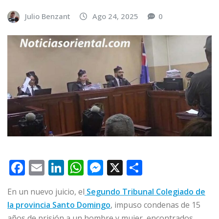
Julio Benzant
Ago 24, 2025
0
F
E
Li
W
M
X
C
a
m
n
h
e
o
En un nuevo juicio, el
Segundo Tribunal Colegiado de
c
ai
k
at
ss
m
la provincia Santo Domingo
, impuso condenas de 15
e
l
e
s
e
p
años de prisión a un hombre y mujer, encontrados