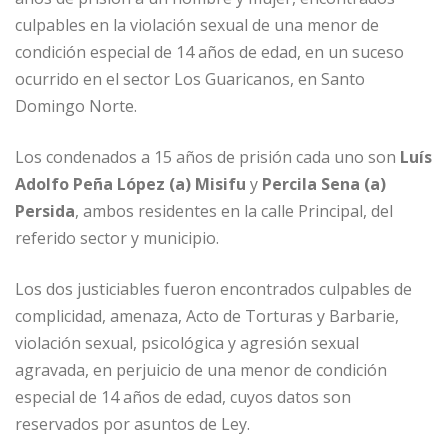
b
dI
A
n
ar
culpables en la violación sexual de una menor de
o
n
p
g
ti
condición especial de 14 años de edad, en un suceso
o
p
e
r
ocurrido en el sector Los Guaricanos, en Santo
Domingo Norte.
k
r
Los condenados a 15 años de prisión cada uno son
Luís
Adolfo Peña López (a) Misifu
y
Percila Sena (a)
Persida
, ambos residentes en la calle Principal, del
referido sector y municipio.
Los dos justiciables fueron encontrados culpables de
complicidad, amenaza, Acto de Torturas y Barbarie,
violación sexual, psicológica y agresión sexual
agravada, en perjuicio de una menor de condición
especial de 14 años de edad, cuyos datos son
reservados por asuntos de Ley.