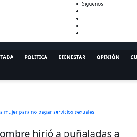
Síguenos
TADA
POLITICA
BIENESTAR
OPINIÓN
C
a mujer para no pagar servicios sexuales
ombre hirió a puñaladas a