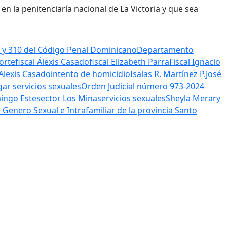
n la penitenciaría nacional de La Victoria y que sea
9 y 310 del Código Penal Dominicano
Departamento
Norte
fiscal Álexis Casado
fiscal Elizabeth Parra
Fiscal Ignacio
 Alexis Casado
intento de homicidio
Isaías R. Martínez P.
José
ar servicios sexuales
Orden Judicial número 973-2024-
ingo Este
sector Los Mina
servicios sexuales
Sheyla Merary
 Genero Sexual e Intrafamiliar de la provincia Santo