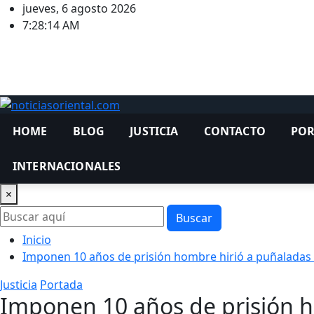
Saltar
jueves, 6 agosto 2026
al
7:28:15 AM
contenido
HOME
BLOG
JUSTICIA
CONTACTO
POR
INTERNACIONALES
×
Buscar
Inicio
Imponen 10 años de prisión hombre hirió a puñaladas 
Justicia
Portada
Imponen 10 años de prisión h