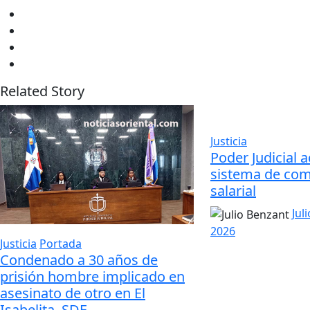
Related Story
Justicia
Poder Judicial a
sistema de co
salarial
Jul
2026
Justicia
Portada
Condenado a 30 años de
prisión hombre implicado en
asesinato de otro en El
Isabelita, SDE