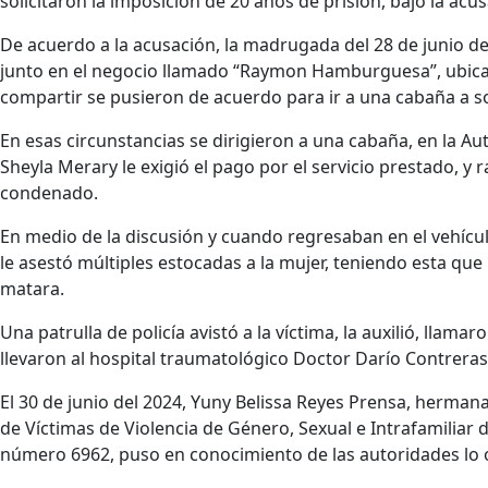
solicitaron la imposición de 20 años de prisión, bajo la acu
De acuerdo a la acusación, la madrugada del 28 de junio d
junto en el negocio llamado “Raymon Hamburguesa”, ubicad
compartir se pusieron de acuerdo para ir a una cabaña a s
En esas circunstancias se dirigieron a una cabaña, en la Au
Sheyla Merary le exigió el pago por el servicio prestado, y 
condenado.
En medio de la discusión y cuando regresaban en el vehícu
le asestó múltiples estocadas a la mujer, teniendo esta que
matara.
Una patrulla de policía avistó a la víctima, la auxilió, llam
llevaron al hospital traumatológico Doctor Darío Contreras
El 30 de junio del 2024, Yuny Belissa Reyes Prensa, hermana
de Víctimas de Violencia de Género, Sexual e Intrafamiliar
número 6962, puso en conocimiento de las autoridades lo