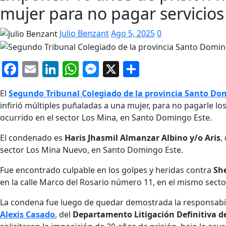
mujer para no pagar servicios
Julio Benzant
Ago 5, 2025
0
Facebook
Email
LinkedIn
WhatsApp
Messenger
X
Compartir
El
Segundo Tribunal Colegiado de la provincia Santo D
infirió múltiples puñaladas a una mujer, para no pagarle lo
ocurrido en el sector Los Mina, en Santo Domingo Este.
El condenado es
Haris Jhasmil Almanzar Albino y/o Aris
,
sector Los Mina Nuevo, en Santo Domingo Este.
Fue encontrado culpable en los golpes y heridas contra
Sh
en la calle Marco del Rosario número 11, en el mismo secto
La condena fue luego de quedar demostrada la responsabi
Alexis Casado
, del
Departamento Litigación Definitiva de