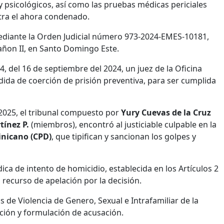
 y psicológicos, así como las pruebas médicas periciales
ntra el ahora condenado.
 mediante la Orden Judicial número 973-2024-EMES-10181,
rañon II, en Santo Domingo Este.
del 16 de septiembre del 2024, un juez de la Oficina
ida de coerción de prisión preventiva, para ser cumplida
l 2025, el tribunal compuesto por
Yury Cuevas de la Cruz
tínez P.
(miembros), encontró al justiciable culpable en la
inicano (CPD)
, que tipifican y sancionan los golpes y
ídica de intento de homicidio, establecida en los Artículos 2
n recurso de apelación por la decisión.
as de Violencia de Genero, Sexual e Intrafamiliar de la
ción y formulación de acusación.