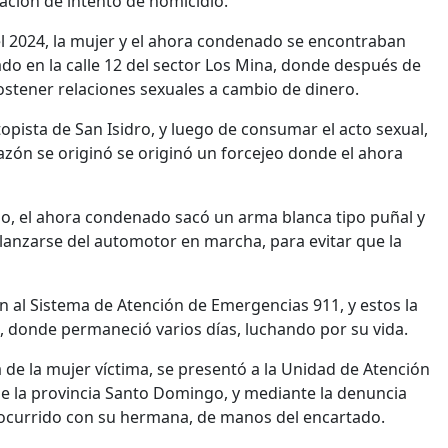
sación de intento de homicidio.
el 2024, la mujer y el ahora condenado se encontraban
o en la calle 12 del sector Los Mina, donde después de
ostener relaciones sexuales a cambio de dinero.
topista de San Isidro, y luego de consumar el acto sexual,
razón se originó se originó un forcejeo donde el ahora
lo, el ahora condenado sacó un arma blanca tipo puñal y
 lanzarse del automotor en marcha, para evitar que la
aron al Sistema de Atención de Emergencias 911, y estos la
, donde permaneció varios días, luchando por su vida.
 de la mujer víctima, se presentó a la Unidad de Atención
 de la provincia Santo Domingo, y mediante la denuncia
 ocurrido con su hermana, de manos del encartado.