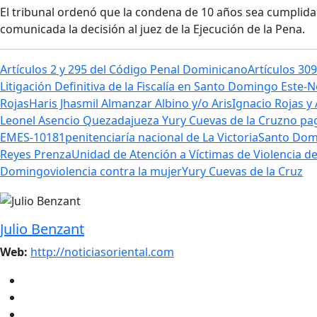
El tribunal ordenó que la condena de 10 años sea cumplida e
comunicada la decisión al juez de la Ejecución de la Pena.
Artículos 2 y 295 del Código Penal Dominicano
Artículos 30
Litigación Definitiva de la Fiscalía en Santo Domingo Este-
Rojas
Haris Jhasmil Almanzar Albino y/o Aris
Ignacio Rojas y
Leonel Asencio Quezada
jueza Yury Cuevas de la Cruz
no pag
EMES-10181
penitenciaría nacional de La Victoria
Santo Dom
Reyes Prenza
Unidad de Atención a Víctimas de Violencia de
Domingo
violencia contra la mujer
Yury Cuevas de la Cruz
Julio Benzant
Web:
http://noticiasoriental.com