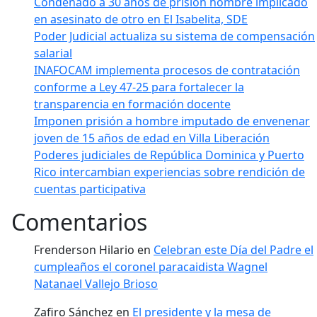
Condenado a 30 años de prisión hombre implicado
en asesinato de otro en El Isabelita, SDE
Poder Judicial actualiza su sistema de compensación
salarial
INAFOCAM implementa procesos de contratación
conforme a Ley 47-25 para fortalecer la
transparencia en formación docente
Imponen prisión a hombre imputado de envenenar
joven de 15 años de edad en Villa Liberación
Poderes judiciales de República Dominica y Puerto
Rico intercambian experiencias sobre rendición de
cuentas participativa
Comentarios
Frenderson Hilario
en
Celebran este Día del Padre el
cumpleaños el coronel paracaidista Wagnel
Natanael Vallejo Brioso
Zafiro Sánchez
en
El presidente y la mesa de