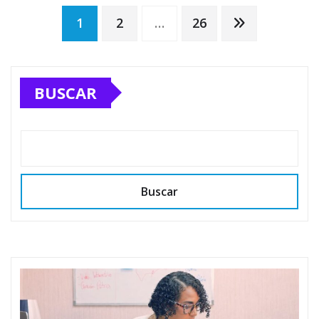
Paginación
1
2
…
26
de
BUSCAR
entradas
Buscar