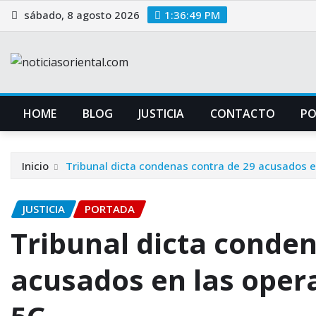
Saltar
sábado, 8 agosto 2026
1:36:50 PM
al
contenido
HOME
BLOG
JUSTICIA
CONTACTO
P
Inicio
Tribunal dicta condenas contra de 29 acusados e
JUSTICIA
PORTADA
Tribunal dicta conden
acusados en las opera