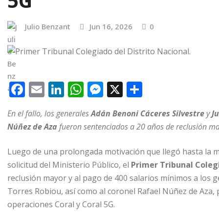
5G
Julio Benzant
Jun 16, 2026
0
F
E
Li
W
M
X
C
a
m
n
h
e
o
En el fallo, los generales
Adán Benoni Cáceres Silvestre
y
Ju
c
ai
k
at
ss
m
Núñez de Aza
fueron sentenciados a 20 años de reclusión ma
e
l
e
s
e
p
b
dI
A
n
ar
Luego de una prolongada motivación que llegó hasta la ma
o
n
p
g
ti
solicitud del Ministerio Público, el
Primer Tribunal Coleg
reclusión mayor y al pago de 400 salarios mínimos a los g
o
p
e
r
Torres Robiou, así como al coronel Rafael Núñez de Aza, p
k
r
operaciones Coral y Coral 5G.