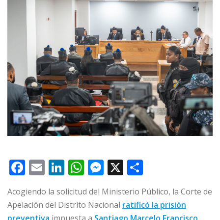
F
E
Li
W
M
X
C
a
m
n
h
e
o
Acogiendo la solicitud del Ministerio Público, la Corte de
c
ai
k
at
ss
m
Apelación del Distrito Nacional
ratificó la prisión
e
l
e
s
e
p
preventiva
impuesta a
Santiago Marcelo Francisco