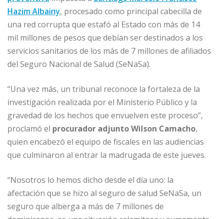
b
dI
A
n
ar
Hazim Albainy
, procesado como principal cabecilla de
o
n
p
g
ti
una red corrupta que estafó al Estado con más de 14
o
p
e
r
mil millones de pesos que debían ser destinados a los
servicios sanitarios de los más de 7 millones de afiliados
k
r
del Seguro Nacional de Salud (SeNaSa).
“Una vez más, un tribunal reconoce la fortaleza de la
investigación realizada por el Ministerio Público y la
gravedad de los hechos que envuelven este proceso”,
proclamó el
procurador adjunto Wilson Camacho
,
quien encabezó el equipo de fiscales en las audiencias
que culminaron al entrar la madrugada de este jueves.
“Nosotros lo hemos dicho desde el día uno: la
afectación que se hizo al seguro de salud SeNaSa, un
seguro que alberga a más de 7 millones de