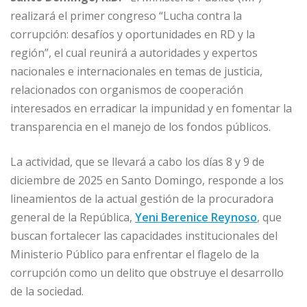
c
ai
k
at
ss
m
realizará el primer congreso “Lucha contra la
e
l
e
s
e
p
corrupción: desafíos y oportunidades en RD y la
b
dI
A
n
ar
región”, el cual reunirá a autoridades y expertos
o
n
p
g
ti
nacionales e internacionales en temas de justicia,
o
p
e
r
relacionados con organismos de cooperación
interesados en erradicar la impunidad y en fomentar la
k
r
transparencia en el manejo de los fondos públicos.
La actividad, que se llevará a cabo los días 8 y 9 de
diciembre de 2025 en Santo Domingo, responde a los
lineamientos de la actual gestión de la procuradora
general de la República,
Yeni Berenice Reynoso
, que
buscan fortalecer las capacidades institucionales del
Ministerio Público para enfrentar el flagelo de la
corrupción como un delito que obstruye el desarrollo
de la sociedad.