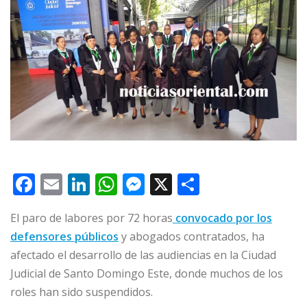
F
E
Li
W
M
X
C
a
m
n
h
e
o
El paro de labores por 72 horas
convocado por los
c
ai
k
at
ss
m
defensores públicos
y abogados contratados, ha
e
l
e
s
e
p
afectado el desarrollo de las audiencias en la Ciudad
b
dI
A
n
ar
Judicial de Santo Domingo Este, donde muchos de los
o
n
p
g
ti
roles han sido suspendidos.