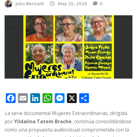
Julio Benzant
May 25, 2026
0
F
E
Li
W
M
X
C
a
m
n
h
e
o
La serie documental Mujeres Extraordinarias, dirigida
c
ai
k
at
ss
m
por
Yildalina Tatem Brache
, continúa consolidándose
e
l
e
s
e
p
como una propuesta audiovisual comprometida con la