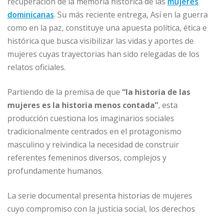
b
dI
A
n
ar
recuperación de la memoria histórica de las
mujeres
o
n
p
g
ti
dominicanas
. Su más reciente entrega, Así en la guerra
o
p
e
r
como en la paz, constituye una apuesta política, ética e
histórica que busca visibilizar las vidas y aportes de
k
r
mujeres cuyas trayectorias han sido relegadas de los
relatos oficiales.
Partiendo de la premisa de que
“la historia de las
mujeres es la historia menos contada”
, esta
producción cuestiona los imaginarios sociales
tradicionalmente centrados en el protagonismo
masculino y reivindica la necesidad de construir
referentes femeninos diversos, complejos y
profundamente humanos.
La serie documental presenta historias de mujeres
cuyo compromiso con la justicia social, los derechos