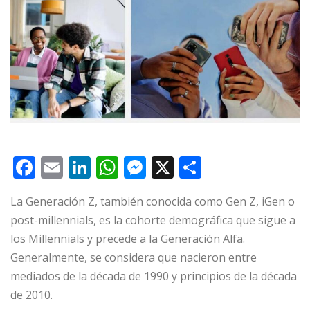
F
E
Li
W
M
X
C
a
m
n
h
e
o
La Generación Z, también conocida como Gen Z, iGen o
c
ai
k
at
ss
m
post-millennials, es la cohorte demográfica que sigue a
e
l
e
s
e
p
los Millennials y precede a la Generación Alfa.
b
dI
A
n
ar
Generalmente, se considera que nacieron entre
o
n
p
g
ti
mediados de la década de 1990 y principios de la década
o
p
e
r
de 2010.