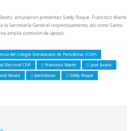
 Beato, estuvieron presentes Siddy Roque, Francisco Marte
 y a la Secretaría General respectivamente; así como Santo
una amplia comisión de apoyo.
dencia del Colegio Dominicano de Periodistas (CDP)
al Electoral CDP
Francisco Marte
José Beato
 José Beato
periodistas
Siddy Roque
om