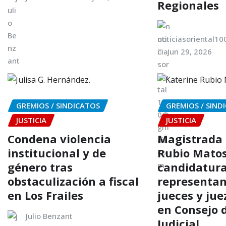
Regionales
noticiasoriental1
Jun 29, 2026
GREMIOS / SINDICATOS
GREMIOS / SIND
JUSTICIA
JUSTICIA
Condena violencia
Magistrada 
institucional y de
Rubio Matos
género tras
candidatur
obstaculización a fiscal
representan
en Los Frailes
jueces y jue
en Consejo 
Julio Benzant
Judicial