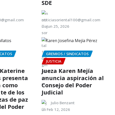
SDE
00@gmail.com
noticiasoriental100@gmail.com
Jun 25, 2026
ICATOS
GREMIOS / SINDICATOS
JUSTICIA
Katerine
Jueza Karen Mejía
 presenta
anuncia aspiración al
a como
Consejo del Poder
te de los
Judicial
zas de paz
Julio Benzant
del Poder
Feb 12, 2026