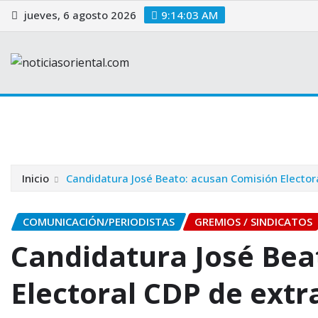
Saltar
jueves, 6 agosto 2026
9:14:04 AM
al
contenido
Home
Blog
Justicia
Contacto
Portada
Politica
Inicio
Candidatura José Beato: acusan Comisión Electora
COMUNICACIÓN/PERIODISTAS
GREMIOS / SINDICATOS
Candidatura José Bea
Electoral CDP de extr