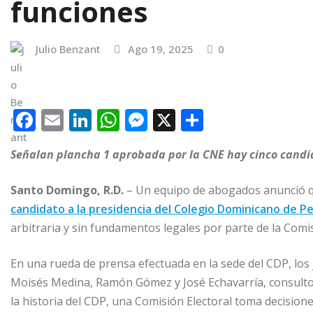
funciones
Julio Benzant
Ago 19, 2025
0
F
E
Li
W
M
X
C
a
m
n
h
e
o
Señalan plancha 1 aprobada por la CNE hay cinco candida
c
ai
k
at
ss
m
e
l
e
s
e
p
Santo Domingo, R.D.
– Un equipo de abogados anunció qu
b
dI
A
n
ar
candidato a la presidencia del Colegio Dominicano de Pe
o
n
p
g
ti
arbitraria y sin fundamentos legales por parte de la Comi
o
p
e
r
En una rueda de prensa efectuada en la sede del CDP, los 
k
r
Moisés Medina, Ramón Gómez y José Echavarría, consultor
la historia del CDP, una Comisión Electoral toma decision