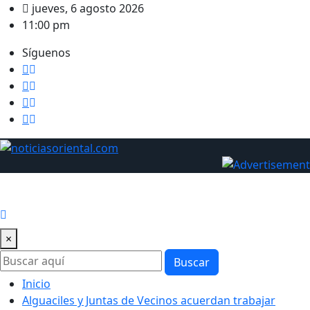
Saltar
jueves, 6 agosto 2026
al
11:00 pm
contenido
Síguenos
×
Buscar
Inicio
Alguaciles y Juntas de Vecinos acuerdan trabajar