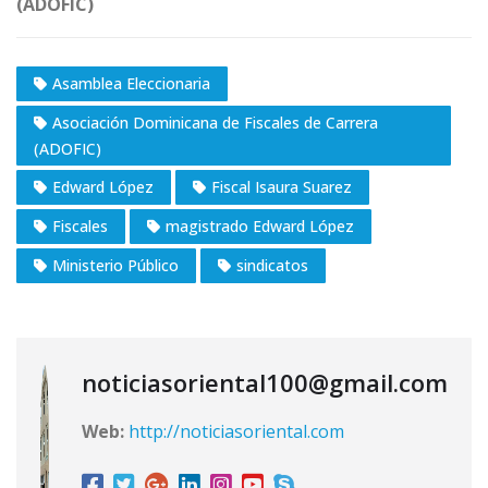
(ADOFIC)
Asamblea Eleccionaria
Asociación Dominicana de Fiscales de Carrera
(ADOFIC)
Edward López
Fiscal Isaura Suarez
Fiscales
magistrado Edward López
Ministerio Público
sindicatos
noticiasoriental100@gmail.com
Web:
http://noticiasoriental.com