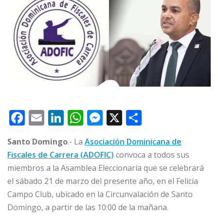
F
E
Li
W
M
X
C
a
m
n
h
e
o
Santo Domingo
.- La
Asociación Dominicana de
c
ai
k
at
ss
m
Fiscales de Carrera (ADOFIC)
convoca a todos sus
e
l
e
s
e
p
miembros a la Asamblea Eleccionaria que se celebrará
b
dI
A
n
ar
el sábado 21 de marzo del presente año, en el Felicia
o
n
p
g
ti
Campo Club, ubicado en la Circunvalación de Santo
o
p
e
r
Domingo, a partir de las 10:00 de la mañana.