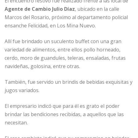
El encuentro festivo fue realizado frente a las local de
o
p
e
r
Agente de Cambio Julio Díaz
, ubicado en la calle
k
r
Marcos del Rosario, próximo al departamento policial
ensanche Felicidad, en Los Mina Nuevo.
Allí fue brindado un suculento buffet con una gran
variedad de alimentos, entre ellos pollo horneado,
cerdo, moro de guandules, teleras, ensaladas, frutas
navideñas, golosina, entre otras.
También, fue servido un brindis de bebidas exquisitas y
jugos variados.
El empresario indicó que para él es grato el poder
brindar las bendiciones recibidas, a aquellos que las
necesitan.