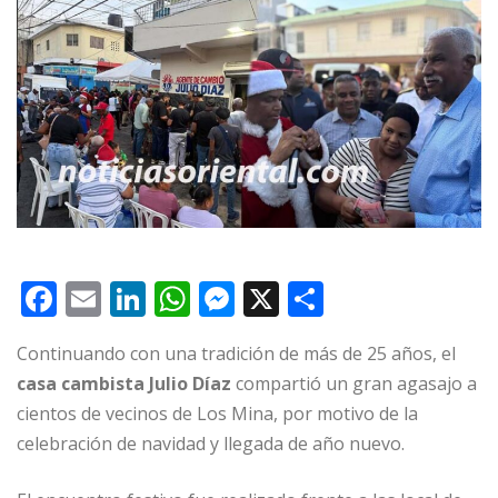
F
E
Li
W
M
X
C
a
m
n
h
e
o
Continuando con una tradición de más de 25 años, el
c
ai
k
at
ss
m
casa cambista Julio Díaz
compartió un gran agasajo a
e
l
e
s
e
p
cientos de vecinos de Los Mina, por motivo de la
b
dI
A
n
ar
celebración de navidad y llegada de año nuevo.
o
n
p
g
ti