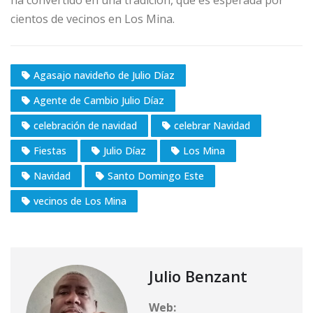
ha convertido en una tradición, que es esperada por
cientos de vecinos en Los Mina.
Agasajo navideño de Julio Díaz
Agente de Cambio Julio Díaz
celebración de navidad
celebrar Navidad
Fiestas
Julio Díaz
Los Mina
Navidad
Santo Domingo Este
vecinos de Los Mina
Julio Benzant
Web: