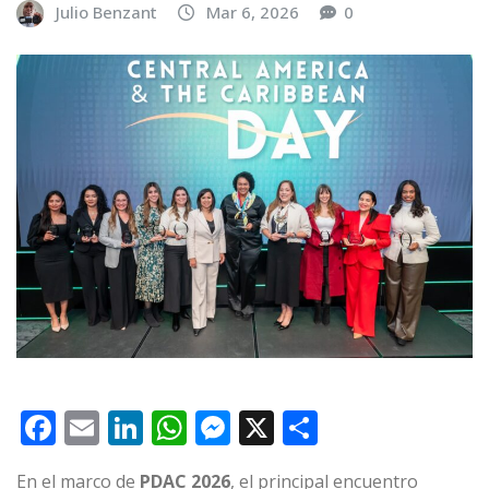
Julio Benzant
Mar 6, 2026
0
F
E
Li
W
M
X
C
a
m
n
h
e
o
En el marco de
PDAC 2026
, el principal encuentro