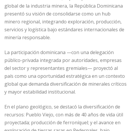
c
ai
k
at
ss
m
global de la industria minera, la República Dominicana
e
l
e
s
e
p
presentó su visión de consolidarse como un hub
b
dI
A
n
ar
minero regional, integrando exploración, producción,
o
n
p
g
ti
servicios y logística bajo estándares internacionales de
o
p
e
r
minería responsable.
k
r
La participación dominicana —con una delegación
público-privada integrada por autoridades, empresas
del sector y representantes gremiales— proyectó al
país como una oportunidad estratégica en un contexto
global que demanda diversificación de minerales críticos
y mayor estabilidad institucional.
En el plano geológico, se destacó la diversificación de
recursos: Pueblo Viejo, con más de 40 años de vida útil
proyectada; producción de ferroníquel; y el avance en
exploración de tierras raras en Pedernales, bajo