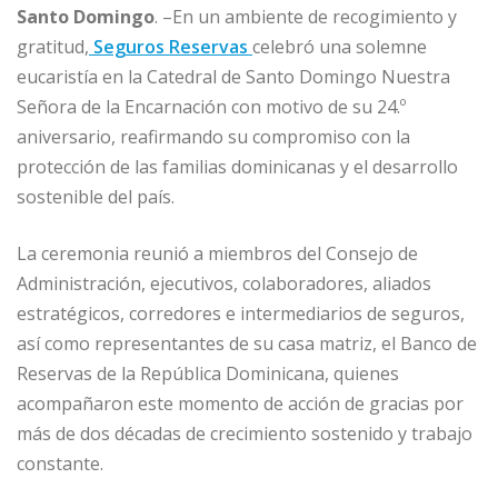
Santo Domingo
. –En un ambiente de recogimiento y
c
ai
k
at
ss
m
gratitud,
Seguros Reservas
celebró una solemne
e
l
e
s
e
p
eucaristía en la Catedral de Santo Domingo Nuestra
b
dI
A
n
ar
Señora de la Encarnación con motivo de su 24.º
o
n
p
g
ti
aniversario, reafirmando su compromiso con la
o
p
e
r
protección de las familias dominicanas y el desarrollo
sostenible del país.
k
r
La ceremonia reunió a miembros del Consejo de
Administración, ejecutivos, colaboradores, aliados
estratégicos, corredores e intermediarios de seguros,
así como representantes de su casa matriz, el Banco de
Reservas de la República Dominicana, quienes
acompañaron este momento de acción de gracias por
más de dos décadas de crecimiento sostenido y trabajo
constante.