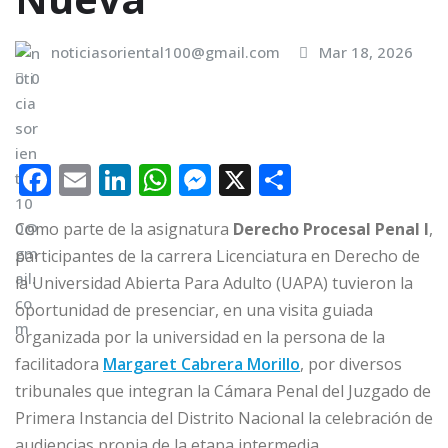
noticiasoriental100@gmail.com
Mar 18, 2026
0
F
E
Li
W
M
X
C
a
m
n
h
e
o
Como parte de la asignatura
Derecho Procesal Penal I
,
c
ai
k
at
ss
m
participantes de la carrera Licenciatura en Derecho de
e
l
e
s
e
p
la Universidad Abierta Para Adulto (UAPA) tuvieron la
b
dI
A
n
ar
oportunidad de presenciar, en una visita guiada
o
n
p
g
ti
organizada por la universidad en la persona de la
o
p
e
r
facilitadora
Margaret Cabrera Morillo
, por diversos
tribunales que integran la Cámara Penal del Juzgado de
k
r
Primera Instancia del Distrito Nacional la celebración de
audiencias propia de la etapa intermedia.