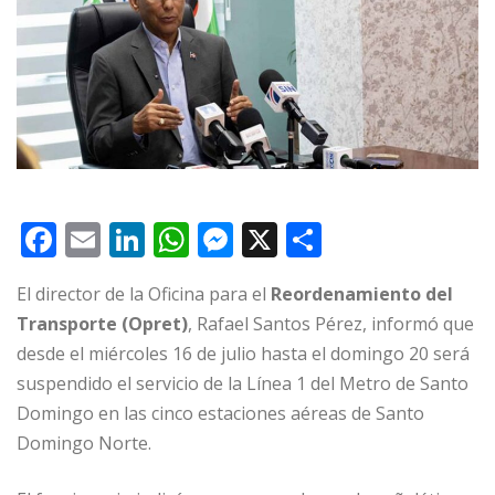
F
E
Li
W
M
X
C
a
m
n
h
e
o
El director de la Oficina para el
Reordenamiento del
c
ai
k
at
ss
m
Transporte (Opret)
, Rafael Santos Pérez, informó que
e
l
e
s
e
p
desde el miércoles 16 de julio hasta el domingo 20 será
b
dI
A
n
ar
suspendido el servicio de la Línea 1 del Metro de Santo
o
n
p
g
ti
Domingo en las cinco estaciones aéreas de Santo
o
p
e
r
Domingo Norte.
k
r