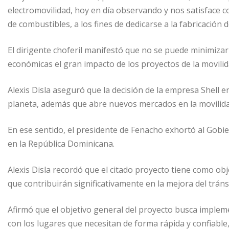
p
g
a
electromovilidad, hoy en día observando y nos satisface 
de combustibles, a los fines de dedicarse a la fabricación d
e
r
r
t
El dirigente choferil manifestó que no se puede minimizar
i
económicas el gran impacto de los proyectos de la movilida
r
Alexis Disla aseguró que la decisión de la empresa Shell e
planeta, además que abre nuevos mercados en la movilidad
En ese sentido, el presidente de Fenacho exhortó al Gobi
en la República Dominicana.
Alexis Disla recordó que el citado proyecto tiene como obje
que contribuirán significativamente en la mejora del trán
Afirmó que el objetivo general del proyecto busca implem
con los lugares que necesitan de forma rápida y confiabl