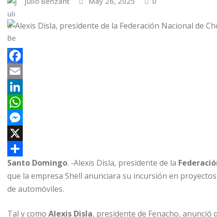
Julio Benzant
May 26, 2025
0
F
a
E
c
m
L
e
a
i
W
b
i
n
h
M
o
l
k
a
e
X
Santo Domingo
. -Alexis Disla, presidente de la
Federació
o
e
t
s
C
que la empresa Shell anunciara su incursión en proyectos 
k
d
s
s
o
de automóviles.
I
A
e
m
n
p
n
p
Tal y como
Alexis Disla
, presidente de Fenacho, anunció 