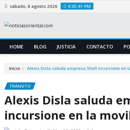
Saltar
sábado, 8 agosto 2026
4:35:42 PM
al
contenido
HOME
BLOG
JUSTICIA
CONTACTO
P
Inicio
Alexis Disla saluda empresa Shell incursione en l
TRÁNSITO
Alexis Disla saluda e
incursione en la movi