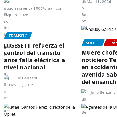
Mar 11, 2026
noticiasoriental100@gmail.com
Jul 8, 2026
TRÁNSITO
SUCESO
TRÁ
DIGESETT refuerza el
Muere chofe
control del tránsito
noticiero Te
ante falla eléctrica a
en accident
nivel nacional
avenida Sa
Julio Benzant
del ensanc
Nov 11, 2025
Julio Benzant