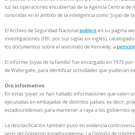
k
r
luz las operaciones encubiertas de la Agencia Central de I
conocidas en el ámbito de la inteligencia como ‘Joyas de la 
El Archivo de Seguridad Nacional
publicó
en su página web
Investigaciones (FBI, por sus siglas en inglés), catalogado
los documentos sobre el asesinato de Kennedy, a
petició
El informe ‘Joyas de la familia’ fue encargado en 1973 por 
de Watergate, para identificar actividades que pudieran e
Oro informativo
En estas ‘joyas’ se han hallado informaciones que valen oro
ejecutadas en embajadas de distintos países, es decir, prác
estadounidenses para mantener a raya a los gobiernos qu
La desclasificación también puso en evidencia controversias
seno del Gobierno estadounidense. La División de Inteligen