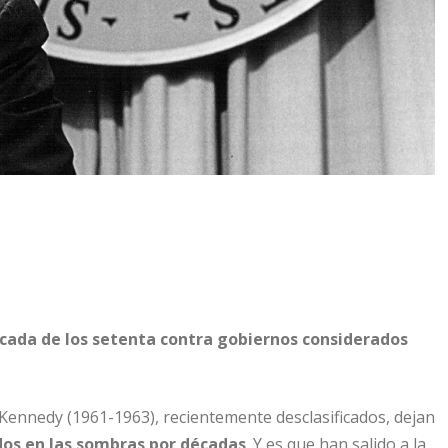
écada de los setenta contra gobiernos considerados
 Kennedy (1961-1963), recientemente desclasificados, dejan
os en las sombras por décadas
. Y es que han salido a la