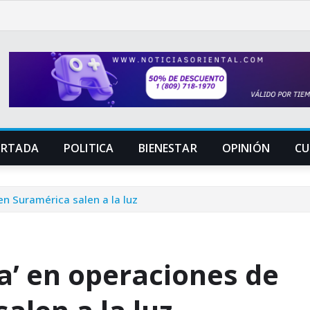
ORTADA
POLITICA
BIENESTAR
OPINIÓN
CU
 en Suramérica salen a la luz
ia’ en operaciones de