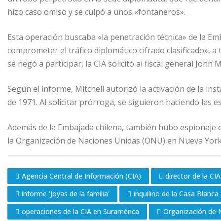
hizo caso omiso y se culpó a unos «fontaneros».
Esta operación buscaba «la penetración técnica» de la Emb
comprometer el tráfico diplomático cifrado clasificado», a
se negó a participar, la CIA solicitó al fiscal general John M
Según el informe, Mitchell autorizó la activación de la ins
de 1971. Al solicitar prórroga, se siguieron haciendo las
Además de la Embajada chilena, también hubo espionaje en l
la Organización de Naciones Unidas (ONU) en Nueva York y
Agencia Central de Información (CIA)
director de la CIA
informe 'Joyas de la familia'
inquilino de la Casa Blanca
operaciones de la CIA en Suramérica
Organización de 