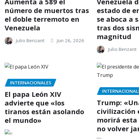
Aumenta a 589 el
Venezuela d
número de muertos tras
estado de e
el doble terremoto en
se aboca a s
Venezuela
tras dos si
magnitud
Julio Benzant
Jun 26, 2026
Julio Benzant
INTERNACIONALES
INTERNACIONAL
El papa León XIV
Trump: «Un
advierte que «los
civilización
tiranos están asolando
morirá esta
el mundo»
no volver j