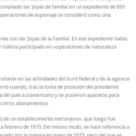
 compilado las ‘Joyas de familia’ en un expediente de 693
s operaciones de espionaje se consideró como una
nas con las ‘Joyas de la Familia’. En ese expediente había
n habría participado en «operaciones de naturaleza
nstante en las actividades del buró federal y de la agencia
urrió cuando, tras la toma de posesión del presidente
ada del país suramericano y se pusieron aparatos para
n otros allanamientos.
e] de un establecimiento extranjero», que luego fue
 a febrero de 1973. Del mismo modo, se hace referencia a
ciado por la prensa en mayo de 1973, pero del que se