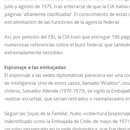
julio y agosto de 1975, tras enterarse de que la CIA había
páginas ‘altamente clasificadas’. El conocimiento de esta
extralimitación de las funciones de la agencia federal.
Así, por petición del FBI, la CIA tuvo que entregar 190 pági
numerosas referencias sobre el buró federal, que tambié
extremadamente sensible».
Espionaje a las embajadas
El espionaje a las sedes diplomáticas pareciera ser una co
de inteligencia. Uno de estos casos, llamado ‘Wudoor’, oc
chileno, Salvador Allende (1970-1973), se vigiló la Embaj
realizar escuchas, que serían retirados o reemplazados e
Según las ‘Joyas de la Familia’, hubo «cobertura [espionaj
indentificado como la Embajada de Chile, de mayo de 1971
un robo perpetrado en la sede diplomática, que fue denun