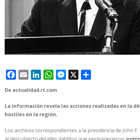
F
E
Li
W
M
X
C
a
m
n
h
e
o
De actualidad.rt.com
c
ai
k
at
ss
m
e
l
e
s
e
p
La información revela las acciones realizadas en la d
b
dI
A
n
ar
hostiles en la región.
o
n
p
g
ti
Los archivos correspondientes a la presidencia de John F.
o
p
e
r
al descubierto detalles inéditos que permanecieron
sumid