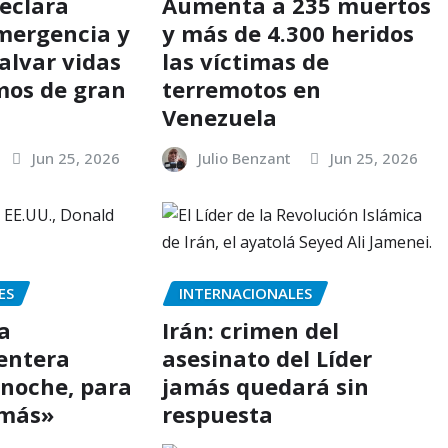
eclara
Aumenta a 235 muertos
mergencia y
y más de 4.300 heridos
alvar vidas
las víctimas de
smos de gran
terremotos en
Venezuela
Jun 25, 2026
Julio Benzant
Jun 25, 2026
ES
INTERNACIONALES
a
Irán: crimen del
 entera
asesinato del Líder
 noche, para
jamás quedará sin
amás»
respuesta