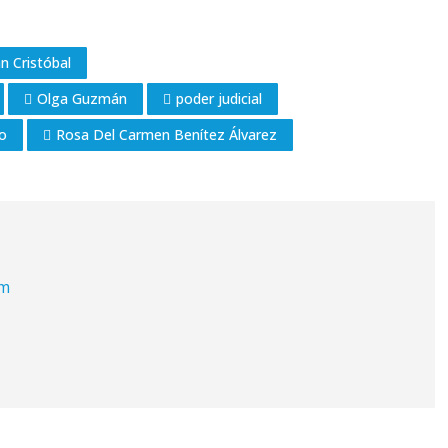
n Cristóbal
Olga Guzmán
poder judicial
co
Rosa Del Carmen Benítez Álvarez
om