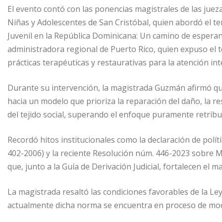
n
p
n
p
El evento contó con las ponencias magistrales de las juez
p
g
a
Niñas y Adolescentes de San Cristóbal, quien abordó el tem
Juvenil en la República Dominicana: Un camino de esperan
e
r
administradora regional de Puerto Rico, quien expuso el
r
t
prácticas terapéuticas y restaurativas para la atención int
i
r
Durante su intervención, la magistrada Guzmán afirmó qu
hacia un modelo que prioriza la reparación del daño, la r
del tejido social, superando el enfoque puramente retribut
Recordó hitos institucionales como la declaración de polí
402-2006) y la reciente Resolución núm. 446-2023 sobre 
que, junto a la Guía de Derivación Judicial, fortalecen el
La magistrada resaltó las condiciones favorables de la L
actualmente dicha norma se encuentra en proceso de modi