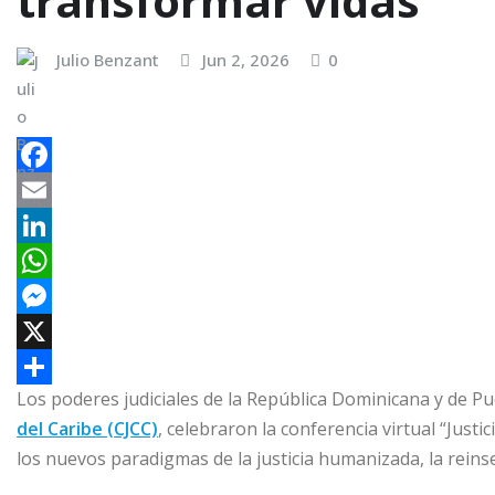
transformar vidas
Julio Benzant
Jun 2, 2026
0
F
a
E
c
m
L
e
a
i
W
b
i
n
h
M
o
l
k
a
e
X
Los poderes judiciales de la República Dominicana y de Pu
o
e
t
s
C
del Caribe (CJCC)
, celebraron la conferencia virtual “Just
k
d
s
s
o
los nuevos paradigmas de la justicia humanizada, la reinse
I
A
e
m