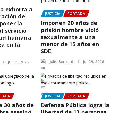
a exhorta a
JUSTICIA
PORTADA
ración de
Imponen 20 años de
poner la
prisión hombre violó
al servicio
sexualmente a una
idad humana
menor de 15 años en
za en la
SDE
Julio Benzant
Jul 29, 2026
Jul 31, 2026
TADA
JUSTICIA
PORTADA
 30 años de
Defensa Pública logra la
bre asesinó
libertad de 13 personas