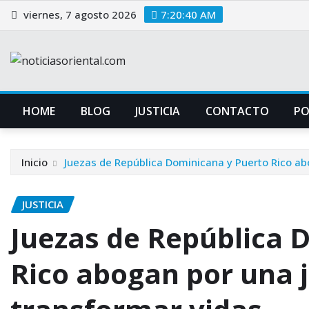
Saltar
viernes, 7 agosto 2026
7:20:41 AM
al
contenido
HOME
BLOG
JUSTICIA
CONTACTO
P
Inicio
Juezas de República Dominicana y Puerto Rico abo
JUSTICIA
Juezas de República 
Rico abogan por una j