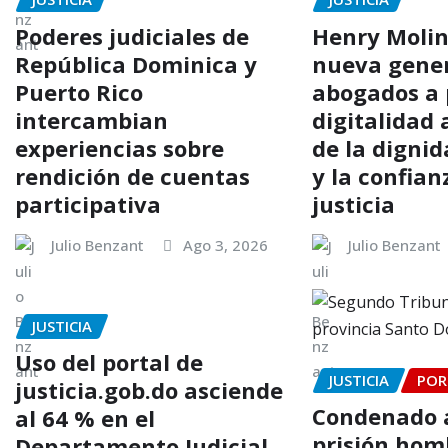
Poderes judiciales de
Henry Molin
República Dominica y
nueva gene
Puerto Rico
abogados a 
intercambian
digitalidad 
experiencias sobre
de la dign
rendición de cuentas
y la confian
participativa
justicia
Julio Benzant
Ago 3, 2026
Julio Benzant
JUSTICIA
Uso del portal de
JUSTICIA
POR
justicia.gob.do asciende
Condenado a
al 64 % en el
prisión hom
Departamento Judicial