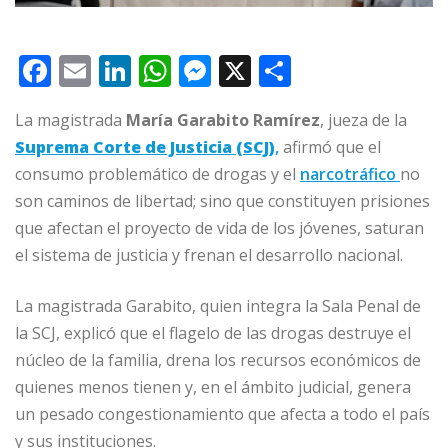
F
E
Li
W
M
X
C
a
m
n
h
e
o
La magistrada
María Garabito Ramírez
, jueza de la
c
ai
k
at
ss
m
Suprema Corte de Justicia (SCJ)
,
afirmó que el
e
l
e
s
e
p
consumo problemático de drogas y el
narcotráfico
no
b
dI
A
n
ar
son caminos de libertad; sino que constituyen prisiones
o
n
p
g
ti
que afectan el proyecto de vida de los jóvenes, saturan
o
p
e
r
el sistema de justicia y frenan el desarrollo nacional.
k
r
La magistrada Garabito, quien integra la Sala Penal de
la SCJ, explicó que el flagelo de las drogas destruye el
núcleo de la familia, drena los recursos económicos de
quienes menos tienen y, en el ámbito judicial, genera
un pesado congestionamiento que afecta a todo el país
y sus instituciones.