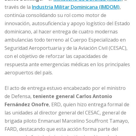
c
ai
k
at
ss
m
través de la
Industria Militar Dominicana (IMDOM)
,
e
l
e
s
e
p
continúa consolidando su rol como motor de
b
dI
A
n
ar
innovación, autosuficiencia y apoyo logístico del Estado
o
n
p
g
ti
dominicano, al hacer entrega de cuatro modernas
o
p
e
r
ambulancias todo terreno al Cuerpo Especializado en
Seguridad Aeroportuaria y de la Aviación Civil (CESAC),
k
r
con el objetivo de reforzar las capacidades de
respuesta ante emergencias médicas en los principales
aeropuertos del país.
El acto de entrega estuvo encabezado por el ministro
de Defensa,
teniente general Carlos Antonio
Fernández Onofre
, ERD, quien hizo entrega formal de
las unidades al director general del CESAC, general de
brigada piloto Enmanuel Marcelino Souffront Tamayo,
FARD, destacando que esta acción forma parte del