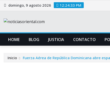
Saltar
domingo, 9 agosto 2026
12:24:34 PM
al
contenido
HOME
BLOG
JUSTICIA
CONTACTO
P
Inicio
Fuerza Aérea de República Dominicana abre espac