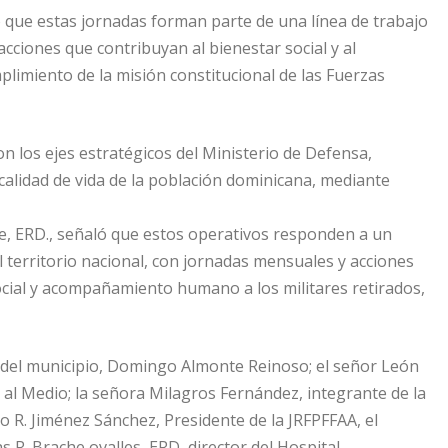
có que estas jornadas forman parte de una línea de trabajo
acciones que contribuyan al bienestar social y al
plimiento de la misión constitucional de las Fuerzas
n los ejes estratégicos del Ministerio de Defensa,
calidad de vida de la población dominicana, mediante
re, ERD., señaló que estos operativos responden a un
territorio nacional, con jornadas mensuales y acciones
social y acompañamiento humano a los militares retirados,
de del municipio, Domingo Almonte Reinoso; el señor León
 al Medio; la señora Milagros Fernández, integrante de la
lo R. Jiménez Sánchez, Presidente de la JRFPFFAA, el
R. Brache ovalles, ERD, director del Hospital