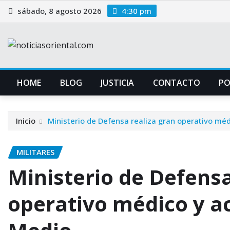
Saltar
sábado, 8 agosto 2026
4:30 pm
al
contenido
HOME
BLOG
JUSTICIA
CONTACTO
P
Inicio
Ministerio de Defensa realiza gran operativo médi
MILITARES
Ministerio de Defensa
operativo médico y ac