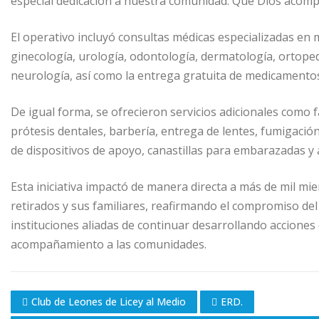
especial dedicación a nuestra comunidad. Que Dios acompa
El operativo incluyó consultas médicas especializadas en m
ginecología, urología, odontología, dermatología, ortoped
neurología, así como la entrega gratuita de medicamento
De igual forma, se ofrecieron servicios adicionales como
prótesis dentales, barbería, entrega de lentes, fumigació
de dispositivos de apoyo, canastillas para embarazadas y 
Esta iniciativa impactó de manera directa a más de mil mie
retirados y sus familiares, reafirmando el compromiso del 
instituciones aliadas de continuar desarrollando acciones qu
acompañamiento a las comunidades.
Club de Leones de Licey al Medio
ERD.