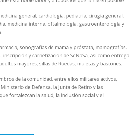
ñe esta noble labor y a todos los que la hacen posible”.
edicina general, cardiología, pediatría, cirugía general,
ia, medicina interna, oftalmología, gastroenterología y
s.
 farmacia, sonografías de mama y próstata, mamografías,
n, inscripción y carnetización de SeNaSa, así como entrega
adultos mayores, sillas de Ruedas, muletas y bastones.
mbros de la comunidad, entre ellos militares activos,
Ministerio de Defensa, la Junta de Retiro y las
e fortalezcan la salud, la inclusión social y el