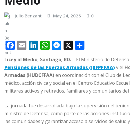
Medio
Julio Benzant
May 24, 2026
0
F
E
Li
W
M
X
C
a
m
n
h
e
o
Licey al Medio, Santiago, RD.
– El Ministerio de Defensa 
c
ai
k
at
ss
m
Pensiones de las Fuerzas Armadas (JRFPFFAA)
y el
Ho
e
l
e
s
e
p
Armadas (HUDCFFAA)
en coordinación con el Club de Leo
b
dI
A
n
ar
médico, acción cívica y social en el Centro Educativo Escu
o
n
p
g
ti
militares activos y retirados, familiares y comunitarios del
o
p
e
r
La jornada fue desarrollada bajo la supervisión del tenie
k
r
ministro de Defensa, como parte de las acciones institucio
las comunidades y garantizar acceso a servicios de salud y 